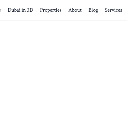
s
Dubai in 3D
Properties
About
Blog
Services