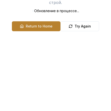
строй.
Обновление в процессе...
Return to Home
Try Again