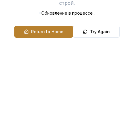
строй.
Обновление в процессе...
Return to Home
Try Again