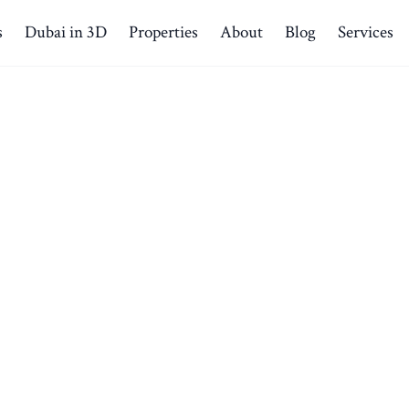
s
Dubai in 3D
Properties
About
Blog
Services