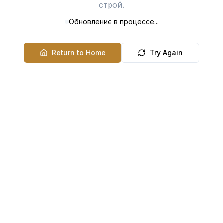
строй.
Обновление в процессе...
Return to Home
Try Again