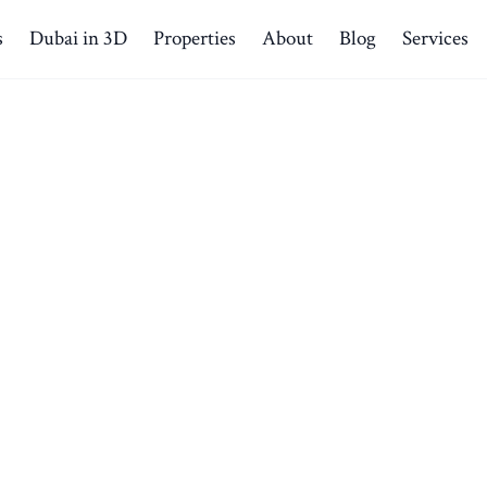
s
Dubai in 3D
Properties
About
Blog
Services