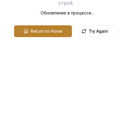
строй.
Обновление в процессе...
Return to Home
Try Again