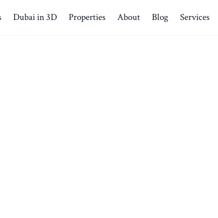
s
Dubai in 3D
Properties
About
Blog
Services