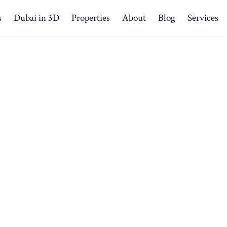
s
Dubai in 3D
Properties
About
Blog
Services