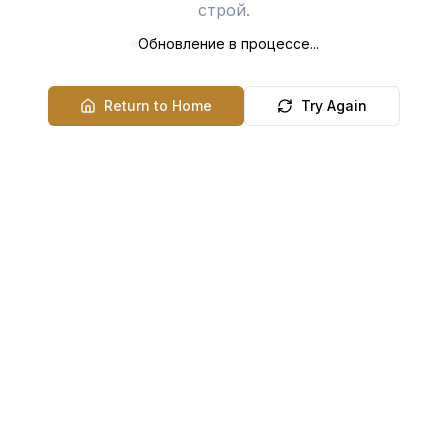
строй.
Обновление в процессе...
Return to Home
Try Again