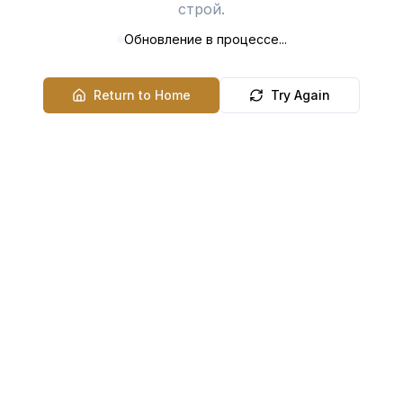
строй.
Обновление в процессе...
Return to Home
Try Again