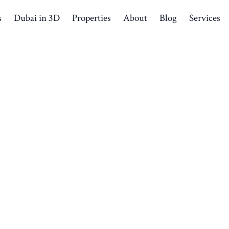
s
Dubai in 3D
Properties
About
Blog
Services