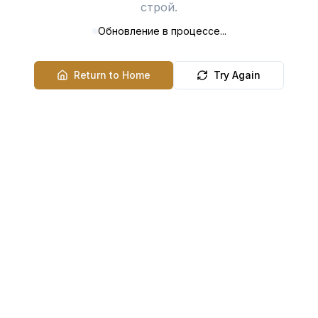
строй.
Обновление в процессе...
Return to Home
Try Again