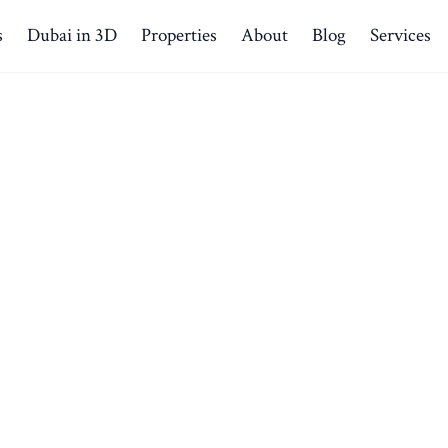
s
Dubai in 3D
Properties
About
Blog
Services