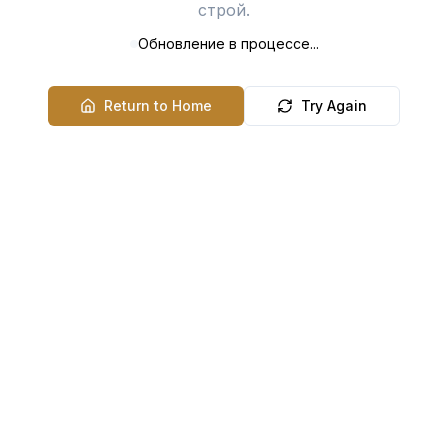
строй.
Обновление в процессе...
Return to Home
Try Again