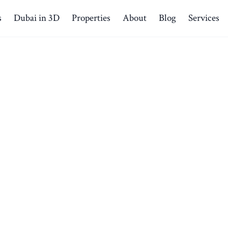
s
Dubai in 3D
Properties
About
Blog
Services